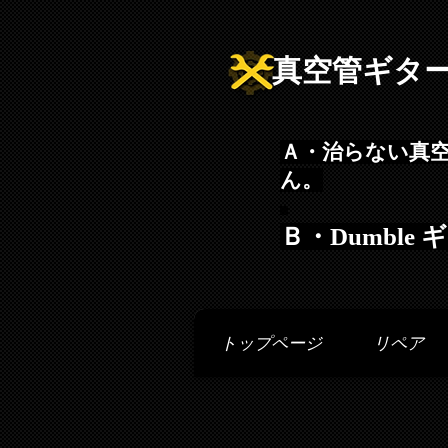
真空管ギタ
Ａ・治らない真
ん。
Ｂ・Dumbl
トップページ
リペア