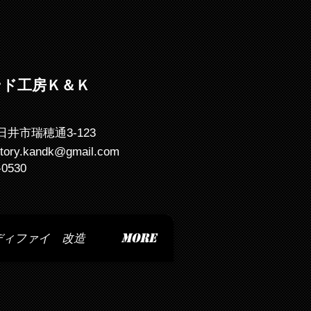
ンド工房Ｋ＆Ｋ
日井市瑞穂通3-123
ctory.kandk@gmail.com
-0530
ディファイ 改造
More