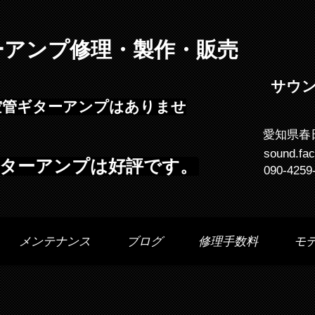
ーアンプ修理・製作・販売
サウ
空管ギターアンプはありませ
愛知県春
sound.fa
e ギターアンプは好評です。
090-4259
メンテナンス
ブログ
修理手数料
モ