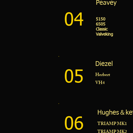
Peavey
04
5150
6505
Classic
Valveking
Diezel
05
Herbert
VH4
Hughes＆ket
06
TRIAMP MK1
TRIAMP MK2