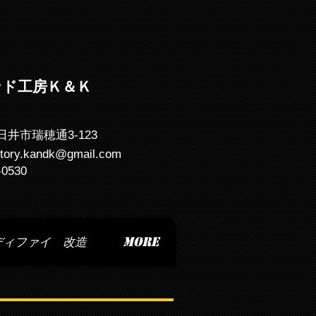
ンド工房Ｋ＆Ｋ
日井市瑞穂通3-123
ctory.kandk@gmail.com
-0530
ディファイ 改造
More