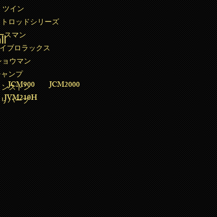
・ツイン
ットロッドシリーズ
ースマン
ll
バイブロラックス
ショウマン
ャンプ
 JCM900 JCM2000
プリンストン
 JVM210H
プロリバーブ