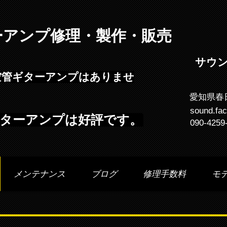
ーアンプ修理・製作・販売
サウ
空管ギターアンプはありませ
愛知県春
sound.fa
e ギターアンプは好評です。
090-4259
メンテナンス
ブログ
修理手数料
モ