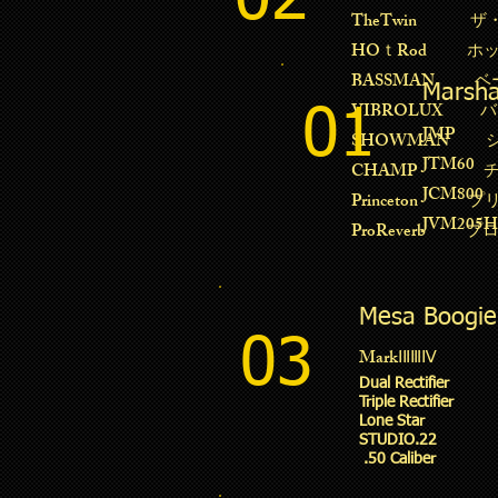
02
TheTwin ザ
HOｔRod ホ
BASSMAN ベ
Marsha
VIBROLUX 
01
JMP
SHOWMAN 
JTM60
CHAMP チ
JCM800
Princeton 
JVM205H
ProReverb 
Mesa Boogie
03
MarkⅠⅡⅢⅣ
Dual Rectifier
Triple Rectifier
Lone Star
STUDIO.22
.50 Caliber