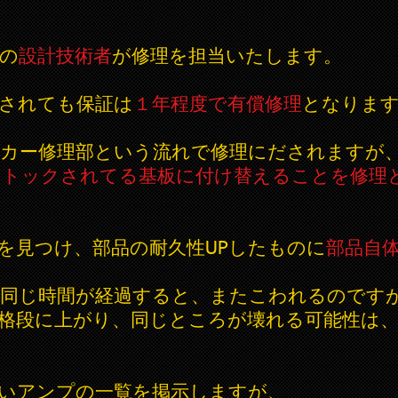
の
設計技術者
が修理を担当いたします。
されても保証は
１年程度で有償修理
となりま
ーカー修理部という流れで修理にだされますが
ストックされてる基板に付け替えることを修理
を見つけ、部品の耐久性UPしたものに
部品自
は同じ時間が経過すると、またこわれるのです
格段に上がり、同じところが壊れる可能性は
いアンプの一覧を掲示しますが、