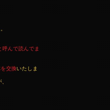
す。
、
と呼んで読んでま
体を交換
いたしま
が、
、