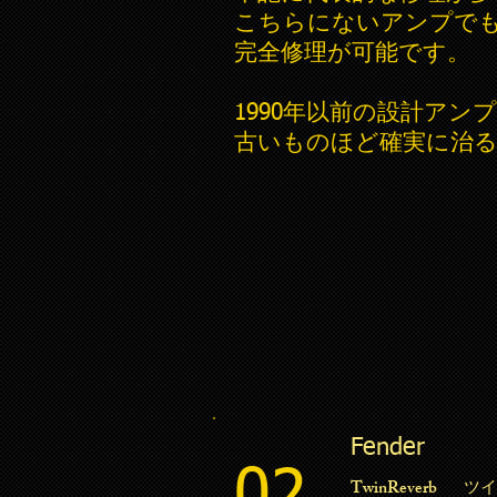
こちらにないアンプで
完全修理が可能です。
1990年以前の設計ア
​古いものほど確実に治
Fender
TwinReverb 