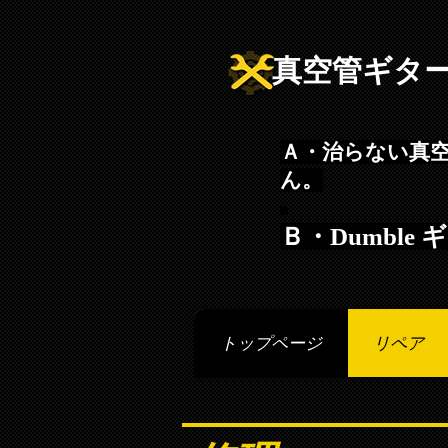
真空管ギタ
Ａ・治らない真
ん。
Ｂ・Dumbl
トップページ
リペア